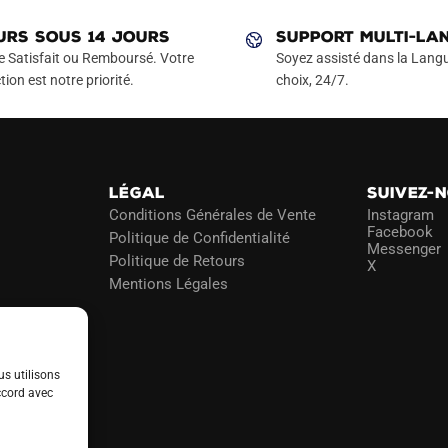
URS SOUS 14 JOURS
SUPPORT MULTI-LA
e Satisfait ou Remboursé. Votre
Soyez assisté dans la Langu
tion est notre priorité.
choix, 24/7.
LÉGAL
SUIVEZ-
Conditions Générales de Vente
Instagram
Facebook
Politique de Confidentialité
Messenger
Politique de Retours
X
Mentions Légales
us utilisons
ccord avec