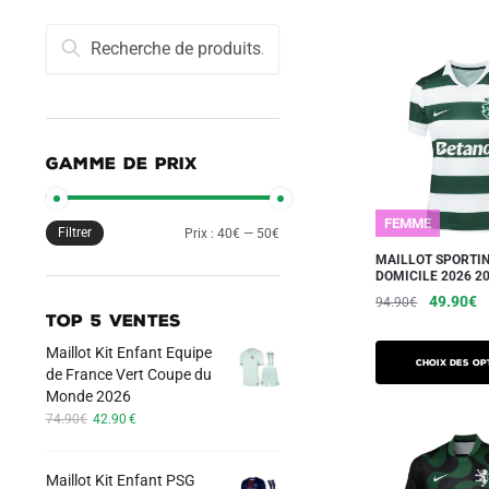
Recherche
Recherche
pour :
GAMME DE PRIX
FEMME
Filtrer
Prix
Prix
Prix :
40€
—
50€
MAILLOT SPORTI
min
max
DOMICILE 2026 2
Le
L
49.90
€
94.90
€
TOP 5 VENTES
prix
pr
Ce
initial
a
Maillot Kit Enfant Equipe
produit
Choix des op
était :
es
de France Vert Coupe du
a
94.90€.
4
Monde 2026
Le
Le
plusieurs
74.90
€
42.90
€
prix
prix
variations.
initial
actuel
Les
Maillot Kit Enfant PSG
était :
est :