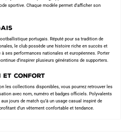
mode sportive. Chaque modèle permet d’afficher son
sur
la
page
gais
du
produit
otballistique portugais. Réputé pour sa tradition de
onales, le club possède une histoire riche en succès et
e à ses performances nationales et européennes. Porter
continue d’inspirer plusieurs générations de supporters.
n et confort
n les collections disponibles, vous pourrez retrouver les
isation avec nom, numéro et badges officiels. Polyvalents
 aux jours de match qu’à un usage casual inspiré de
 profitant d’un vêtement confortable et tendance.