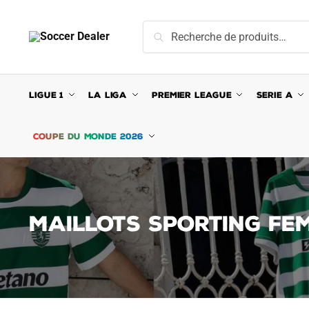
Skip
Skip
to
to
Recherche
Recherche
navigation
content
pour :
LIGUE 1
LA LIGA
PREMIER LEAGUE
SERIE A
COUPE DU MONDE 2026
MAILLOTS SPORTING FE