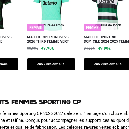
Les
options
options
peuvent
peuvent
être
être
choisies
Rupture de stock
Rupture de stock
FEMME
FEMME
choisies
sur
sur
G 2025
MAILLOT SPORTING 2025
MAILLOT SPORTING
la
ME
2026 THIRD FEMME VERT
DOMICILE 2024 2025 FEM
la
page
e
Le
Le
Le
Le
49.90
€
49.90
€
99.90
€
94.90
€
page
du
ix
prix
prix
prix
prix
Ce
Ce
du
ctuel
initial
actuel
initial
actuel
produit
produit
produit
produit
tions
Choix des options
Choix des options
t :
était :
est :
était :
est :
a
a
9.90€.
99.90€.
49.90€.
94.90€.
49.90€.
plusieurs
plusieurs
variations.
variations.
Les
Les
ots Femmes Sporting CP
options
options
peuvent
peuvent
s femmes Sporting CP 2026 2027 célèbrent l’héritage d’un club emb
être
être
ne et raffiné. Conçus pour accompagner les supportrices au quotid
choisies
choisies
gèreté et qualité de fabrication. Les célèbres rayures vertes et blan