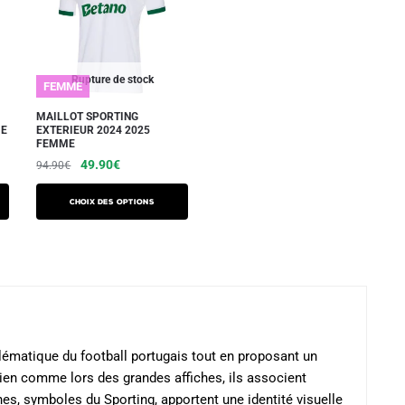
Les
options
options
peuvent
peuvent
être
être
choisies
Rupture de stock
FEMME
choisies
sur
sur
MAILLOT SPORTING
la
ME
EXTERIEUR 2024 2025
la
FEMME
page
page
Le
Le
49.90
€
94.90
€
du
du
prix
prix
produit
Ce
initial
actuel
produit
Choix des options
produit
était :
est :
a
94.90€.
49.90€.
plusieurs
variations.
Les
options
peuvent
lématique du football portugais tout en proposant un
être
ien comme lors des grandes affiches, ils associent
choisies
ches, symboles du Sporting, apportent une identité visuelle