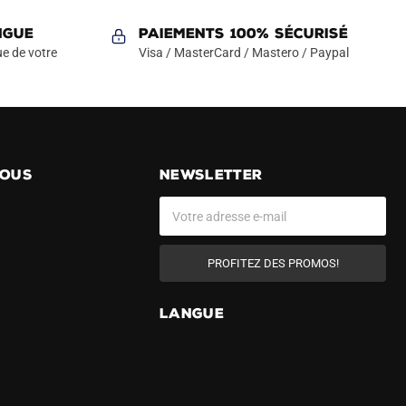
NGUE
Paiements 100% Sécurisé
e de votre
Visa / MasterCard / Mastero / Paypal
NOUS
NEWSLETTER
PROFITEZ DES PROMOS!
A
LANGUE
l
t
e
r