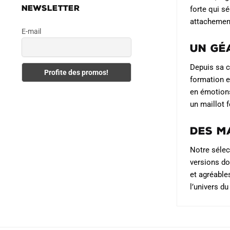
sur
NEWSLETTER
forte qui s
la
attachement
page
E-mail
du
Un gé
produit
Depuis sa c
formation e
en émotions
un maillot 
Des m
Notre sélec
versions do
et agréable
l’univers d