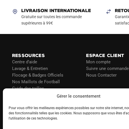
LIVRAISON INTERNATIONALE
RETO
Gratuite sur toutes les commande
Garanti
supérieures à 99€
satisfac
RESSOURCES
ESPACE CLIENT
Centre d’aide
Mon compte
Lavage & Entretien
Suivre une commande
Flocage & Badges Officiels
Nous Contacter
Nos Maillots de Football
Guide des tailles
Politique d’expédition
Gérer le consentement
Politique de paiement
Blog
Pour vous offrir les meilleures expériences possibles sur notre site internet, no
des fonctionnalités telles que les cookies. Nous supposons que vous êtes d'a
l'utilisation de ces technologies.