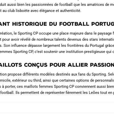
sur
sur
éduit aussi bien les passionnées de football que les amatrices de 
la
la
 au club lisboète avec élégance et authenticité.
page
page
du
du
ant historique du football portu
produit
produit
réation, le Sporting CP occupe une place majeure dans le paysage fo
t pour avoir révélé de nombreux talents devenus des stars internati
. Son influence dépasse largement les frontières du Portugal grâc
femmes Sporting CP, c’est soutenir une institution prestigieuse qui 
aillots conçus pour allier passio
tion propose différents modèles destinés aux fans du Sporting. Selo
micile, extérieur ou third, ainsi que certaines options de personnal
s à porter, ces maillots femmes Sporting CP conviennent aussi bien
u football. Ils permettent de représenter fièrement les Leões tout en