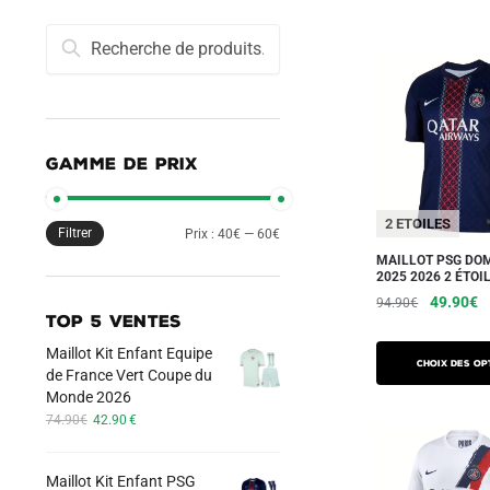
Recherche
Recherche
pour :
GAMME DE PRIX
2 ETOILES
Filtrer
Prix
Prix
Prix :
40€
—
60€
MAILLOT PSG DOM
min
max
2025 2026 2 ÉTOI
Le
L
49.90
€
94.90
€
TOP 5 VENTES
prix
pr
Ce
initial
a
Maillot Kit Enfant Equipe
produit
Choix des op
était :
es
de France Vert Coupe du
a
94.90€.
4
Monde 2026
Le
Le
plusieurs
74.90
€
42.90
€
prix
prix
variations.
initial
actuel
Les
Maillot Kit Enfant PSG
était :
est :