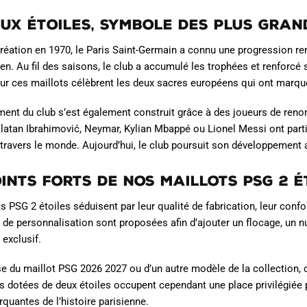
eux étoiles, symbole des plus gran
réation en 1970, le Paris Saint-Germain a connu une progression re
en. Au fil des saisons, le club a accumulé les trophées et renforcé 
ur ces maillots célèbrent les deux sacres européens qui ont marqué
ent du club s’est également construit grâce à des joueurs de ren
Zlatan Ibrahimović, Neymar, Kylian Mbappé ou Lionel Messi ont part
travers le monde. Aujourd’hui, le club poursuit son développement 
oints forts de nos maillots PSG 2 é
 PSG 2 étoiles séduisent par leur qualité de fabrication, leur confort
s de personnalisation sont proposées afin d’ajouter un flocage, un 
 exclusif.
sse du maillot PSG 2026 2027 ou d’un autre modèle de la collection, 
s dotées de deux étoiles occupent cependant une place privilégiée
rquantes de l’histoire parisienne.