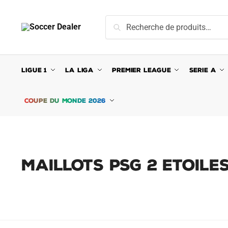
Skip
Skip
to
to
Recherche
Recherche
navigation
content
pour :
LIGUE 1
LA LIGA
PREMIER LEAGUE
SERIE A
COUPE DU MONDE 2026
MAILLOTS PSG 2 ETOILE