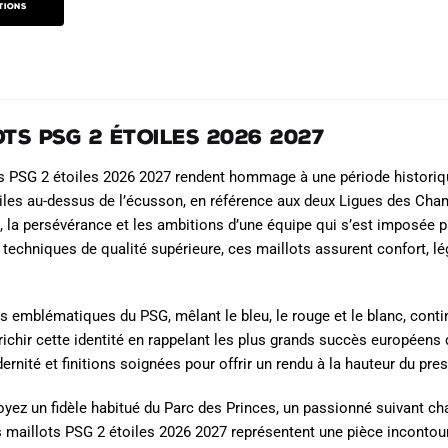
actuel
produit
produit
tions
est :
€.
59.90€.
ts PSG 2 Étoiles 2026 2027
ts PSG 2 étoiles 2026 2027 rendent hommage à une période histori
iles au-dessus de l’écusson, en référence aux deux Ligues des Cham
e, la persévérance et les ambitions d’une équipe qui s’est imposée
s techniques de qualité supérieure, ces maillots assurent confort, l
s emblématiques du PSG, mêlant le bleu, le rouge et le blanc, continu
richir cette identité en rappelant les plus grands succès européen
ernité et finitions soignées pour offrir un rendu à la hauteur du pres
yez un fidèle habitué du Parc des Princes, un passionné suivant c
es maillots PSG 2 étoiles 2026 2027 représentent une pièce incontour