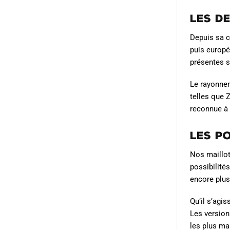
Les d
Depuis sa c
puis europé
présentes s
Le rayonnem
telles que 
reconnue à 
Les p
Nos maillots
possibilité
encore plus
Qu’il s’agi
Les version
les plus ma