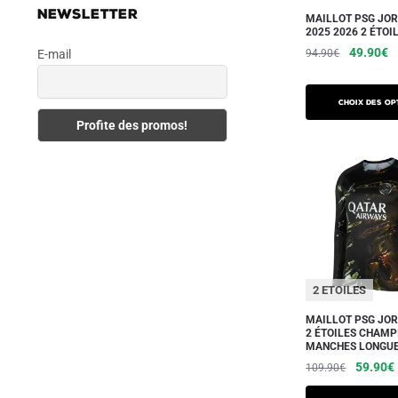
sur
NEWSLETTER
MAILLOT PSG JO
la
2025 2026 2 ÉTOI
page
Le
L
49.90
€
94.90
€
E-mail
du
prix
pr
Ce
initial
a
produit
produit
Choix des op
était :
es
a
94.90€.
4
plusieurs
variations.
Les
options
peuvent
être
choisies
2 ETOILES
sur
MAILLOT PSG JO
la
2 ÉTOILES CHAMP
MANCHES LONGU
page
Le
59.90
€
109.90
€
du
prix
produit
Ce