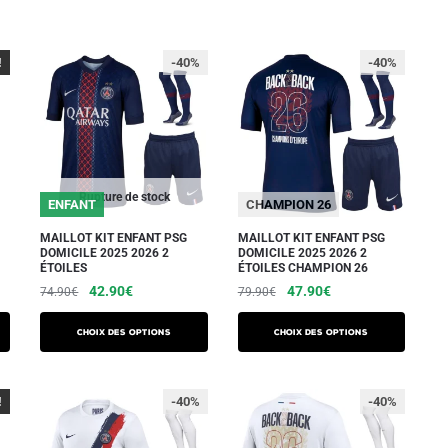
!
-40%
-40%
Rupture de stock
ENFANT
CHAMPION 26
MAILLOT KIT ENFANT PSG
MAILLOT KIT ENFANT PSG
DOMICILE 2025 2026 2
DOMICILE 2025 2026 2
ÉTOILES
ÉTOILES CHAMPION 26
Le
Le
Le
Le
42.90
€
47.90
€
74.90
€
79.90
€
prix
prix
prix
prix
Ce
Ce
initial
actuel
initial
actuel
Choix des options
Choix des options
produit
produit
était :
est :
était :
est :
a
a
74.90€.
42.90€.
79.90€.
47.90€.
plusieurs
plusieurs
!
-40%
-40%
variations.
variations.