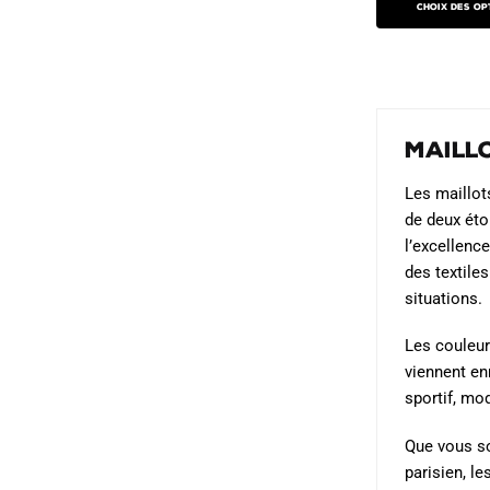
initial
Choix des op
produit
était :
a
109.90
plusieurs
variations.
Les
Maillo
options
peuvent
Les maillo
être
de deux éto
choisies
l’excellenc
sur
des textile
situations.
la
page
Les couleur
du
viennent en
produit
sportif, mod
Que vous so
parisien, l