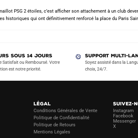
maillot PSG 2 étoiles, c’est afficher son attachement à un club d
es historiques qui ont définitivement renforcé la place du Paris Sain
URS SOUS 14 JOURS
SUPPORT MULTI-LA
e Satisfait ou Remboursé. Votre
Soyez assisté dans la Langu
tion est notre priorité.
choix, 24/7.
LÉGAL
SUIVEZ-
Conditions Générales de Vente
Instagram
Facebook
Politique de Confidentialité
Messenger
Politique de Retours
X
Mentions Légales