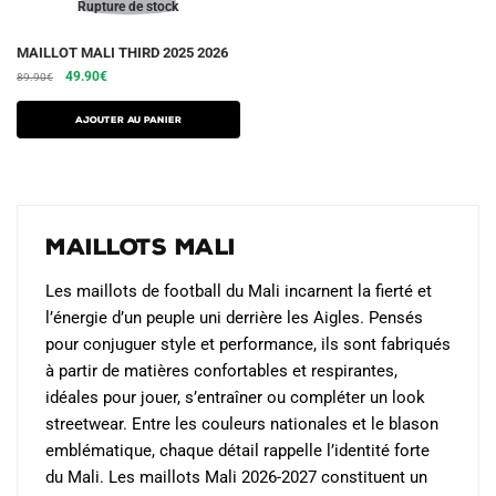
du
du
Rupture de stock
produit
produit
Ce
MAILLOT MALI THIRD 2025 2026
Le
Le
produit
49.90
€
89.90
€
prix
prix
a
initial
actuel
AJOUTER AU PANIER
plusieurs
était :
est :
variations.
89.90€.
49.90€.
Les
options
peuvent
Maillots Mali
être
choisies
Les maillots de football du Mali incarnent la fierté et
sur
l’énergie d’un peuple uni derrière les Aigles. Pensés
la
pour conjuguer style et performance, ils sont fabriqués
page
à partir de matières confortables et respirantes,
du
idéales pour jouer, s’entraîner ou compléter un look
produit
streetwear. Entre les couleurs nationales et le blason
emblématique, chaque détail rappelle l’identité forte
du Mali. Les maillots Mali 2026-2027 constituent un