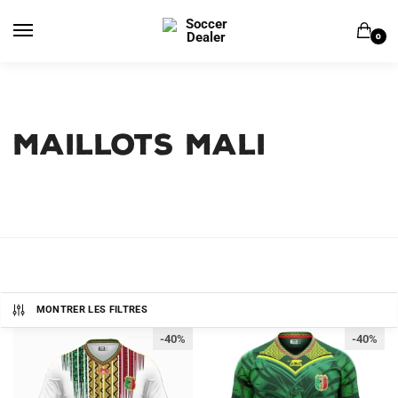
Skip
Skip
to
to
0
navigation
content
MAILLOTS MALI
MONTRER LES FILTRES
-40%
-40%