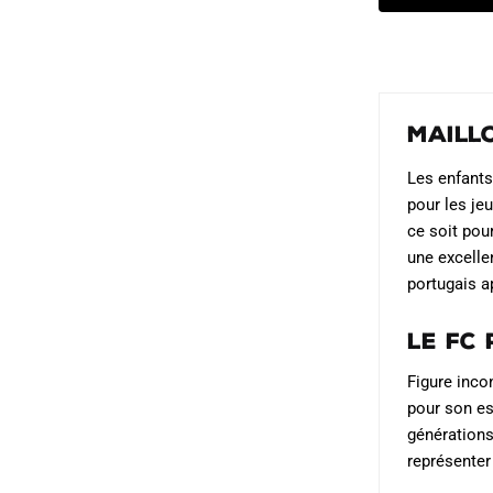
produit
était :
es
a
69.90€.
4
plusieurs
variations.
Les
Maill
options
peuvent
Les enfants
être
pour les je
choisies
ce soit pou
sur
une excelle
portugais a
la
page
Le FC
du
produit
Figure inco
pour son es
générations
représenter