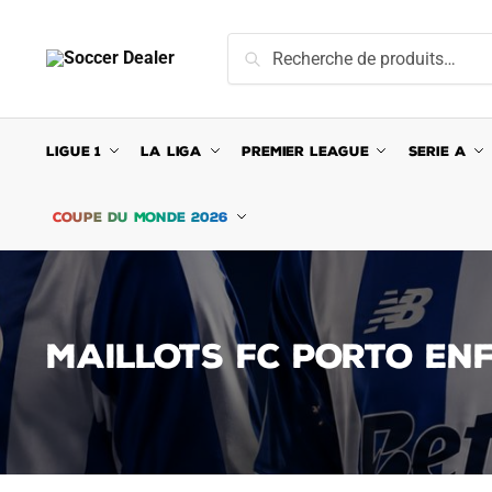
Skip
Skip
to
to
Recherche
Recherche
navigation
content
pour :
LIGUE 1
LA LIGA
PREMIER LEAGUE
SERIE A
COUPE DU MONDE 2026
MAILLOTS FC PORTO EN