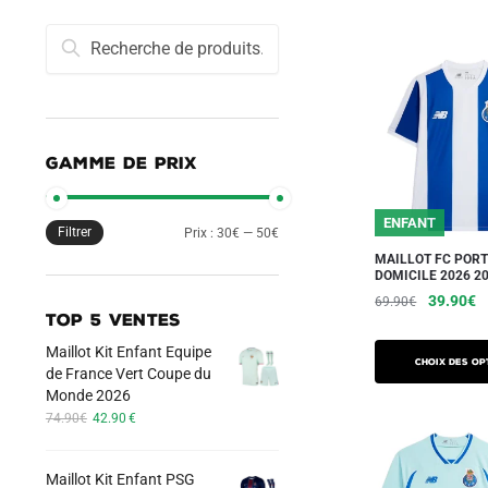
Recherche
Recherche
pour :
GAMME DE PRIX
ENFANT
Filtrer
Prix
Prix
Prix :
30€
—
50€
MAILLOT FC POR
min
max
DOMICILE 2026 2
Le
L
39.90
€
69.90
€
TOP 5 VENTES
prix
pr
Ce
initial
a
Maillot Kit Enfant Equipe
produit
Choix des op
était :
es
de France Vert Coupe du
a
69.90€.
3
Monde 2026
Le
Le
plusieurs
74.90
€
42.90
€
prix
prix
variations.
initial
actuel
Les
Maillot Kit Enfant PSG
était :
est :