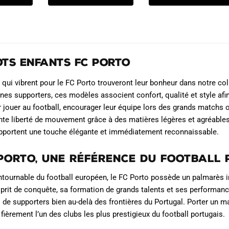
t :
a
a
69.90€.
39.90€.
69.90€.
42.90€.
2.90€.
plusieurs
plusieurs
variations.
variations.
Les
Les
ots Enfants FC Porto
options
options
peuvent
peuvent
 qui vibrent pour le FC Porto trouveront leur bonheur dans notre co
être
être
unes supporters, ces modèles associent confort, qualité et style 
choisies
choisies
r jouer au football, encourager leur équipe lors des grands matchs o
sur
sur
nte liberté de mouvement grâce à des matières légères et agréables 
la
la
pportent une touche élégante et immédiatement reconnaissable.
page
page
du
du
 Porto, une référence du football
produit
produit
ntournable du football européen, le FC Porto possède un palmarès i
prit de conquête, sa formation de grands talents et ses performance
 de supporters bien au-delà des frontières du Portugal. Porter un m
 fièrement l’un des clubs les plus prestigieux du football portugais.