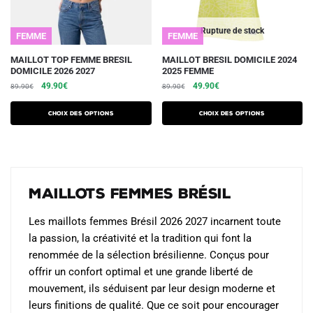
page
page
du
du
Rupture de stock
FEMME
FEMME
produit
produit
Ce
Ce
MAILLOT TOP FEMME BRESIL
MAILLOT BRESIL DOMICILE 2024
DOMICILE 2026 2027
2025 FEMME
produit
produit
Le
Le
Le
Le
49.90
€
49.90
€
89.90
€
89.90
€
a
a
prix
prix
prix
prix
plusieurs
plusieurs
initial
actuel
initial
actuel
Choix des options
Choix des options
variations.
était :
est :
variations.
était :
est :
89.90€.
49.90€.
89.90€.
49.90€.
Les
Les
options
options
peuvent
peuvent
Maillots Femmes Brésil
être
être
choisies
choisies
Les maillots femmes Brésil 2026 2027 incarnent toute
sur
sur
la passion, la créativité et la tradition qui font la
la
la
renommée de la sélection brésilienne. Conçus pour
page
page
offrir un confort optimal et une grande liberté de
du
du
mouvement, ils séduisent par leur design moderne et
produit
produit
leurs finitions de qualité. Que ce soit pour encourager