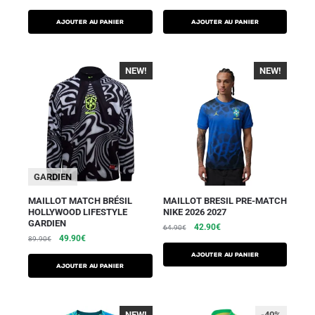
AJOUTER AU PANIER
AJOUTER AU PANIER
NEW!
-40%
NEW!
-40%
GARDIEN
MAILLOT MATCH BRÉSIL
MAILLOT BRESIL PRE-MATCH
HOLLYWOOD LIFESTYLE
NIKE 2026 2027
GARDIEN
42.90
€
64.90
€
49.90
€
89.90
€
AJOUTER AU PANIER
AJOUTER AU PANIER
NEW!
-40%
-40%