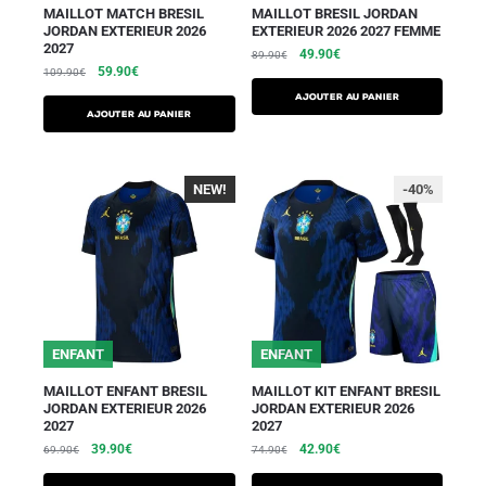
MAILLOT MATCH BRESIL
MAILLOT BRESIL JORDAN
JORDAN EXTERIEUR 2026
EXTERIEUR 2026 2027 FEMME
2027
49.90
€
89.90
€
59.90
€
109.90
€
AJOUTER AU PANIER
AJOUTER AU PANIER
NEW!
-40%
-40%
ENFANT
ENFANT
MAILLOT ENFANT BRESIL
MAILLOT KIT ENFANT BRESIL
JORDAN EXTERIEUR 2026
JORDAN EXTERIEUR 2026
2027
2027
39.90
€
42.90
€
69.90
€
74.90
€