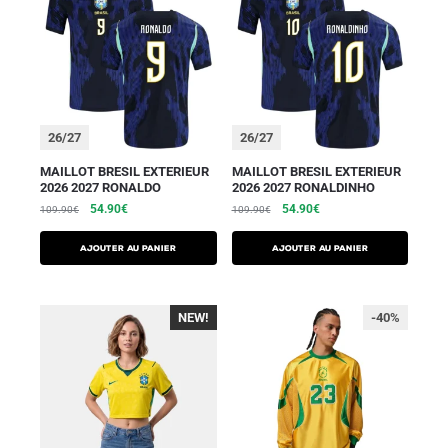
26/27
26/27
MAILLOT BRESIL EXTERIEUR
MAILLOT BRESIL EXTERIEUR
2026 2027 RONALDO
2026 2027 RONALDINHO
54.90
€
54.90
€
109.90
€
109.90
€
AJOUTER AU PANIER
AJOUTER AU PANIER
NEW!
-40%
-40%