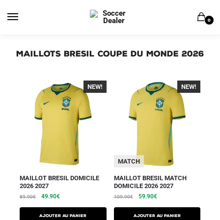
0
Maillots Bresil Coupe du Monde 2026
NEW!
-40%
NEW!
-40%
MATCH
MAILLOT BRESIL DOMICILE
MAILLOT BRESIL MATCH
2026 2027
DOMICILE 2026 2027
49.90
€
59.90
€
89.90
€
109.90
€
AJOUTER AU PANIER
AJOUTER AU PANIER