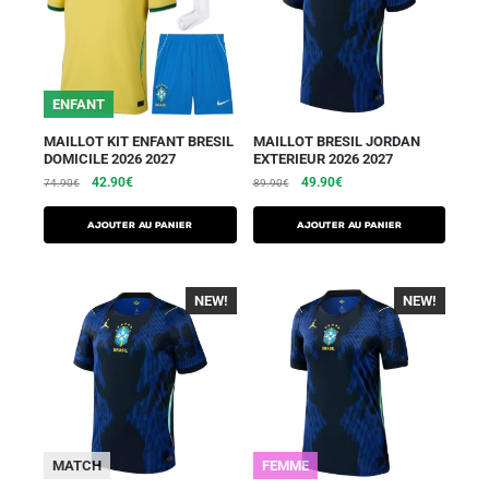
ENFANT
MAILLOT KIT ENFANT BRESIL
MAILLOT BRESIL JORDAN
DOMICILE 2026 2027
EXTERIEUR 2026 2027
42.90
€
49.90
€
74.90
€
89.90
€
AJOUTER AU PANIER
AJOUTER AU PANIER
NEW!
-40%
NEW!
-40%
MATCH
FEMME