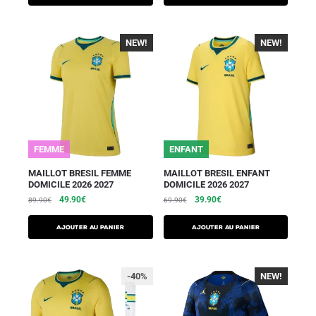
NEW!
-40%
NEW!
-40%
FEMME
ENFANT
MAILLOT BRESIL FEMME
MAILLOT BRESIL ENFANT
DOMICILE 2026 2027
DOMICILE 2026 2027
49.90
€
39.90
€
89.90
€
69.90
€
AJOUTER AU PANIER
AJOUTER AU PANIER
-40%
NEW!
-40%