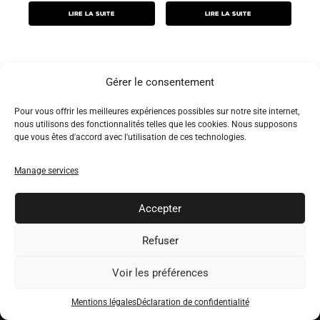
Lire la suite
Lire la suite
Gérer le consentement
Pour vous offrir les meilleures expériences possibles sur notre site internet,
LIVRAISON INTERNATIONALE
nous utilisons des fonctionnalités telles que les cookies. Nous supposons
que vous êtes d'accord avec l'utilisation de ces technologies.
Gratuite sur toutes les commande supérieures à 99€
RETOURS SOUS 14 JOURS
Manage services
Garantie Satisfait ou Remboursé. Votre satisfaction est notre
priorité.
Accepter
SUPPORT MULTI-LANGUE
Soyez assisté dans la Langue de votre choix, 24/7.
Refuser
Paiements 100% Sécurisé
Voir les préférences
Visa / MasterCard / Mastero / Paypal
Mentions légales
Déclaration de confidentialité