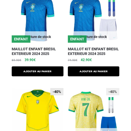
Rupture de stock
Rupture de stock
ENFANT
ENFANT
MAILLOT ENFANT BRESIL
MAILLOT KIT ENFANT BRESIL
EXTERIEUR 2024 2025
EXTERIEUR 2024 2025
39.90
€
42.90
€
69.90
€
74.90
€
AJOUTER AU PANIER
AJOUTER AU PANIER
-40%
-40%
-40%